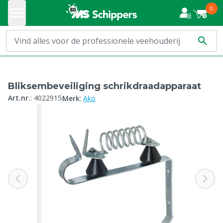
0
Bliksembeveiliging schrikdraadapparaat
:
Art.nr.
:
4022915
Merk
Ako