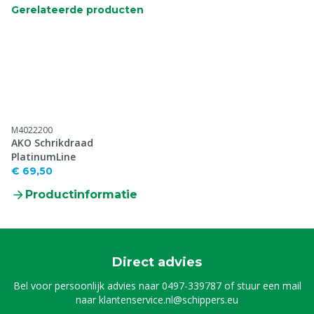
Gerelateerde producten
M4022200
AKO Schrikdraad
PlatinumLine
€ 69,50
Productinformatie
Direct advies
Bel voor persoonlijk advies naar
0497-339787
of stuur een mail
naar
klantenservice.nl@schippers.eu