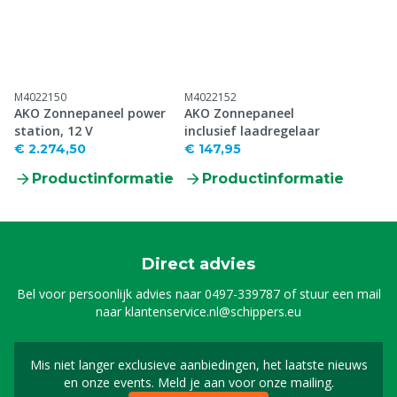
M4022150
M4022152
AKO Zonnepaneel power
AKO Zonnepaneel
station, 12 V
inclusief laadregelaar
€ 2.274,50
€ 147,95
Productinformatie
Productinformatie
Direct advies
Bel voor persoonlijk advies naar
0497-339787
of stuur een mail
naar
klantenservice.nl@schippers.eu
Mis niet langer exclusieve aanbiedingen, het laatste nieuws
Schrijf je in voor onze n
en onze events. Meld je aan voor onze mailing.