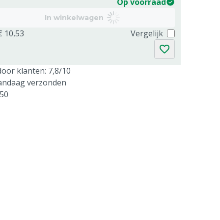
Op voorraad
In winkelwagen
€ 10,53
Vergelijk
oor klanten: 7,8/10
vandaag verzonden
250