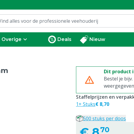
Overige
Deals
Nieuw
mm
Dit product 
Bestel je bijv
weergegeven p
Staffelprijzen en verpa
1+ Stuks
€ 8,70
500 stuks per doos
€
8,
70