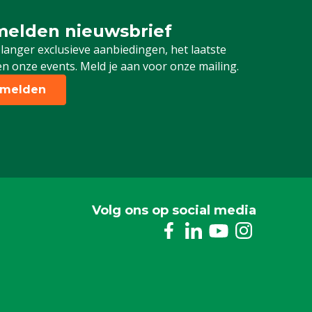
elden nieuwsbrief
 je in voor onze nieuwsbrief
 langer exclusieve aanbiedingen, het laatste
n onze events. Meld je aan voor onze mailing.
melden
Volg ons op social media