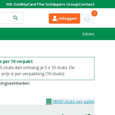
MS Gold
HyCare
The Schippers Group
Contact
0
Inloggen
Advies
is per 10 verpakt
. 5 stuks dan ontvang je 5 x 10 stuks. De
rijs is per verpakking (10 stuks).
kkingseenheden
18000 stuks per pallet