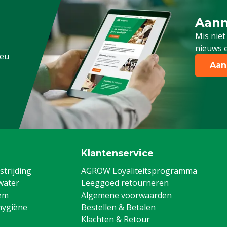
Aanm
Schrijf
Mis niet
nieuws e
.eu
Aan
Klantenservice
trijding
AGROW Loyaliteitsprogramma
water
Leeggoed retourneren
em
Algemene voorwaarden
hygiëne
Bestellen & Betalen
Klachten & Retour