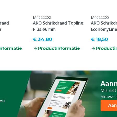
M4022202
M4022205
raad
AKO Schrikdraad Topline
AKO Schrikd
e
Plus ø6 mm
EconomyLin
€ 34,80
€ 18,50
nformatie
Productinformatie
Producti
Aanm
Schrijf
Mis niet
nieuws e
.eu
Aan