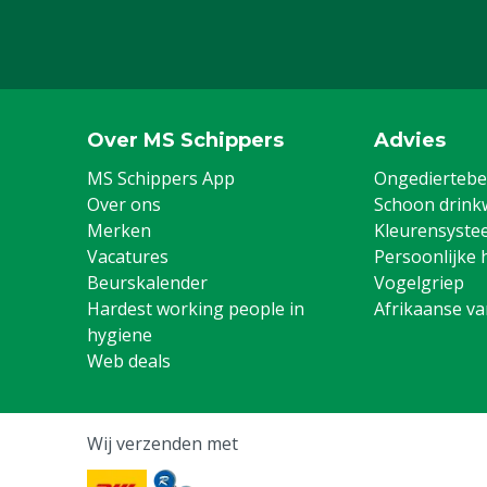
Over MS Schippers
Advies
MS Schippers App
Ongediertebes
Over ons
Schoon drink
Merken
Kleurensyste
Vacatures
Persoonlijke 
Beurskalender
Vogelgriep
Hardest working people in
Afrikaanse v
hygiene
Web deals
Wij verzenden met