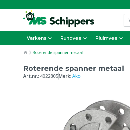
Varkens
Rundvee
Pluimvee
Roterende spanner metaal
Roterende spanner metaal
Art.nr.
:
4022805
Merk
:
Ako