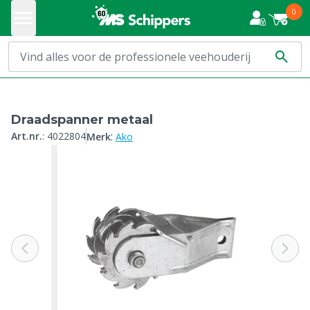
0
Draadspanner metaal
:
Art.nr.
:
4022804
Merk
Ako