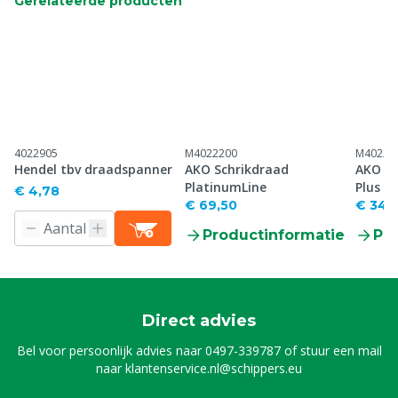
Gerelateerde producten
4022905
M4022200
M40222
Hendel tbv draadspanner
AKO Schrikdraad
AKO Sc
PlatinumLine
Plus 
€ 4,78
€ 69,50
€ 34,
Productinformatie
Pr
Direct advies
Bel voor persoonlijk advies naar
0497-339787
of stuur een mail
naar
klantenservice.nl@schippers.eu