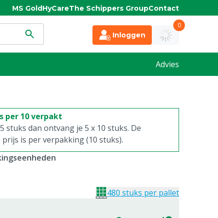
MS Gold
HyCare
The Schippers Group
Contact
0
Inloggen
Advies
is per 10 verpakt
. 5 stuks dan ontvang je 5 x 10 stuks. De
rijs is per verpakking (10 stuks).
kkingseenheden
480 stuks per pallet