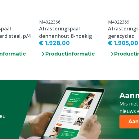
M4022366
M4022369
spaal
Afrasteringspaal
Afrasterings
rd staal, p/4
dennenhout 8-hoekig
gerecycled
€ 1.928,00
€ 1.905,00
nformatie
Productinformatie
Producti
Aanm
Schrijf
Mis niet
nieuws e
.eu
Aan