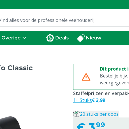
Overige
Deals
Nieuw
o Classic
Dit product 
Bestel je bijv
weergegeven p
Staffelprijzen en verpa
1+ Stuks
€ 3,99
20 stuks per doos
€
3,
99