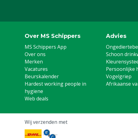
Over MS Schippers
Advies
MS Schippers App
Ongediertebes
Over ons
Schoon drink
Merken
Kleurensyste
Vacatures
Persoonlijke 
Beurskalender
Vogelgriep
Hardest working people in
Afrikaanse v
hygiene
Web deals
Wij verzenden met