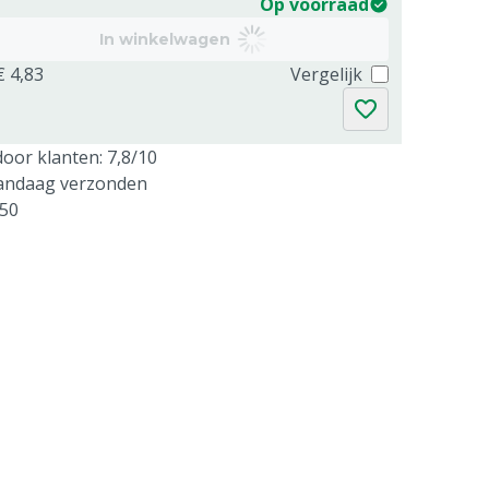
Op voorraad
In winkelwagen
€ 4,83
Vergelijk
oor klanten: 7,8/10
vandaag verzonden
250