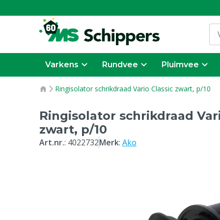
Varkens
Rundvee
Pluimvee
Ringisolator schrikdraad Vario Classic zwart, p/10
Ringisolator schrikdraad Vari
zwart, p/10
Art.nr.
:
4022732
Merk
:
Ako