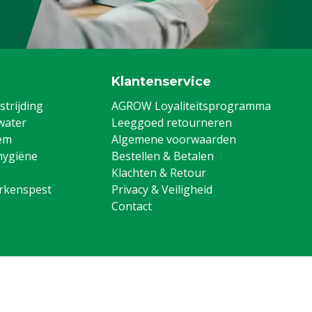
Klantenservice
trijding
AGROW Loyaliteitsprogramma
water
Leeggoed retourneren
em
Algemene voorwaarden
hygiëne
Bestellen & Betalen
Klachten & Retour
arkenspest
Privacy & Veiligheid
Contact