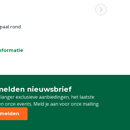
paal rond
nformatie
elden nieuwsbrief
 je in voor onze nieuwsbrief
 langer exclusieve aanbiedingen, het laatste
n onze events. Meld je aan voor onze mailing.
melden