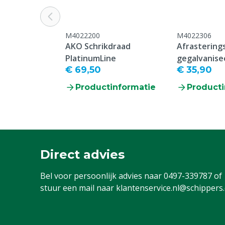
M4022200
M4022306
AKO Schrikdraad
Afrastering
PlatinumLine
gegalvanisee
€ 69,50
€ 35,90
Productinformatie
Producti
Direct advies
Bel voor persoonlijk advies naar
0497-339787
of
stuur een mail naar
klantenservice.nl@schippers