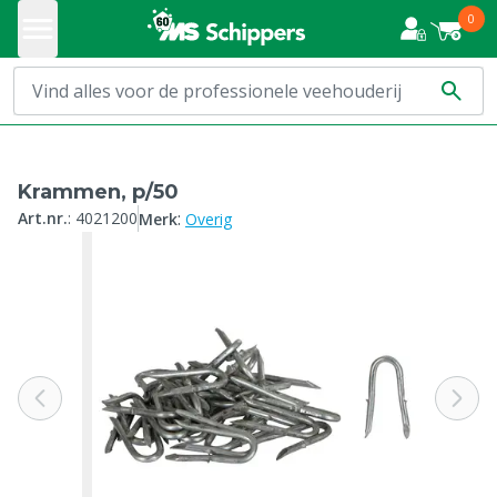
0
Krammen, p/50
:
Art.nr.
:
4021200
Merk
Overig