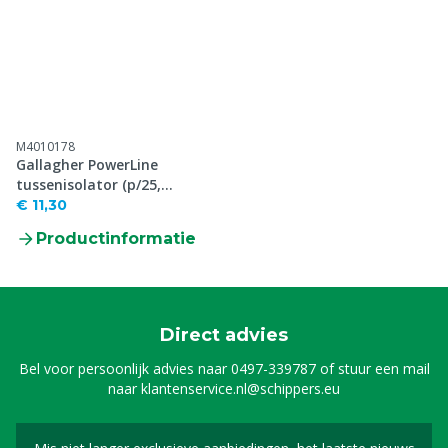
M4010178
Gallagher PowerLine
tussenisolator (p/25,
p/125)
€ 11,30
Productinformatie
Direct advies
Bel voor persoonlijk advies naar
0497-339787
of stuur een mail
naar
klantenservice.nl@schippers.eu