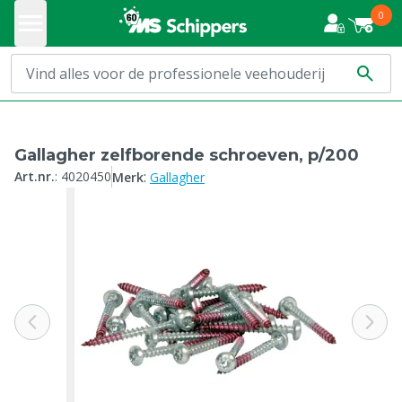
0
Gallagher zelfborende schroeven, p/200
:
Art.nr.
:
4020450
Merk
Gallagher