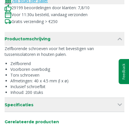
768 stuks per pallet
29199 beoordelingen door klanten: 7,8/10
Voor 11:30u besteld, vandaag verzonden
Gratis verzending > €250
Productomschrijving
Zelfborende schroeven voor het bevestigen van
tussenisolatoren in houten palen.
Zelfborend
Feedback
Voorboren overbodig
Torx schroeven
Afmetingen: 40 x 4.5 mm (l x ø)
Inclusief schroefbit
Inhoud: 200 stuks
Specificaties
Gerelateerde producten