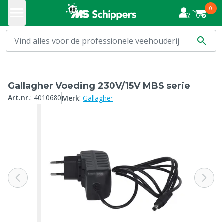
0
Gallagher Voeding 230V/15V MBS serie
:
Art.nr.
:
4010680
Merk
Gallagher