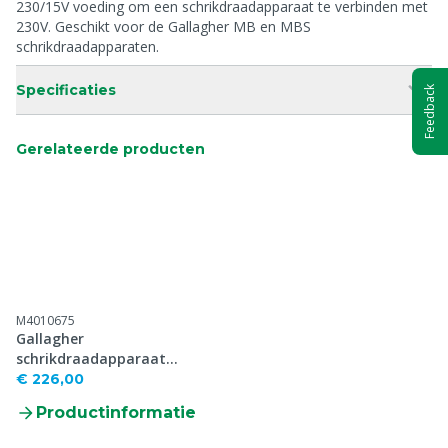
230/15V voeding om een schrikdraadapparaat te verbinden met
230V. Geschikt voor de Gallagher MB en MBS
schrikdraadapparaten.
Specificaties
Feedback
Gerelateerde producten
M4010675
Gallagher
schrikdraadapparaat
MBS, 230V/12V/Solar
€ 226,00
Productinformatie