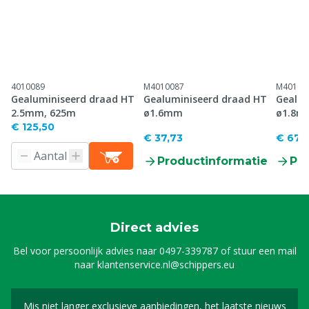
4010089
M4010087
M40103
Gealuminiseerd draad HT
Gealuminiseerd draad HT
Gealum
2.5mm, 625m
ø1.6mm
ø1.8m
€ 125,50
€ 37,73
€ 67,1
Productinformatie
Pr
Direct advies
Bel voor persoonlijk advies naar
0497-339787
of stuur een mail
naar
klantenservice.nl@schippers.eu
Mis niet langer exclusieve aanbiedingen, het laatste nieuws