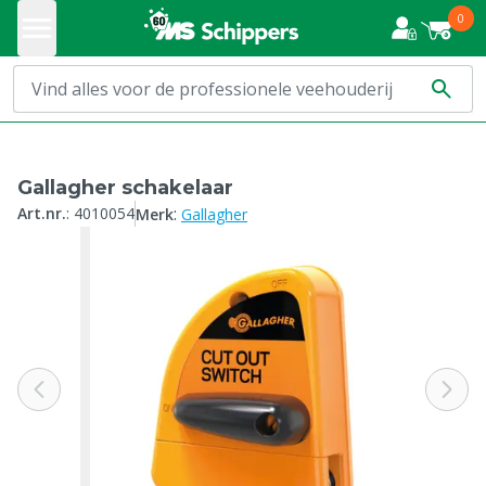
0
Gallagher schakelaar
:
Art.nr.
:
4010054
Merk
Gallagher