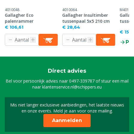
4010048
4010064
M40100
Gallagher Eco
Gallagher Insultimber
Gallag
palenrammer
tussenpaal 5x5 210 cm
tussen
€ 106,61
€ 28,64
€ 15,1
Pr
Direct advies
Bel voor persoonlijk advies naar
0497-339787
of stuur een mail
naar
klantenservice.nl@schippers.eu
Mis niet langer exclusieve aanbiedingen, het laatste nieuws
Schrijf je in voor onze n
en onze events. Meld je aan voor onze mailing.
Aanmelden