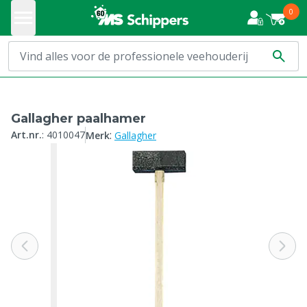
0
Gallagher paalhamer
:
Art.nr.
:
4010047
Merk
Gallagher