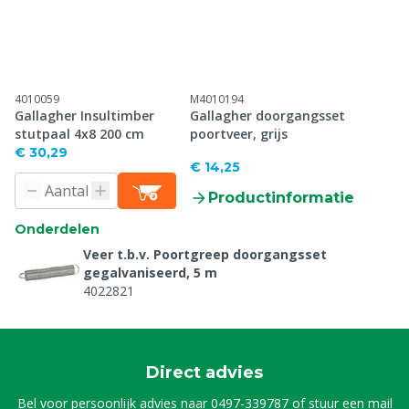
4010059
M4010194
Gallagher Insultimber
Gallagher doorgangsset
stutpaal 4x8 200 cm
poortveer, grijs
€ 30,29
€ 14,25
Productinformatie
Onderdelen
Veer t.b.v. Poortgreep doorgangsset
gegalvaniseerd, 5 m
4022821
Direct advies
Bel voor persoonlijk advies naar
0497-339787
of stuur een mail