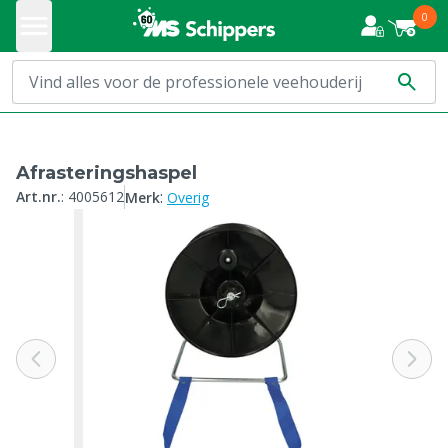
0
Afrasteringshaspel
:
Art.nr.
:
4005612
Merk
Overig