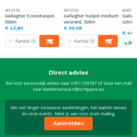
4010130
4010132
M40100
Gallagher Econohaspel,
Gallagher haspel medium
Gallag
500m
versneld, 500m
schrik
€ 43,80
€ 90,08
€ 44,
Pr
Direct advies
Bel voor persoonlijk advies naar
0497-339787
of stuur een mail
naar
klantenservice.nl@schippers.eu
Mis niet langer exclusieve aanbiedingen, het laatste nieuws
Schrijf je in voor onze n
en onze events. Meld je aan voor onze mailing.
Aanmelden