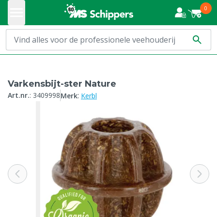
0
Varkensbijt-ster Nature
:
Art.nr.
:
3409998
Merk
Kerbl