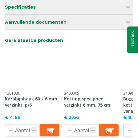
Specificaties
Aanvullende documenten
Feedback
Gerelateerde producten
1201086
3400005
340991
Karabijnhaak 60 x 6 mm
Ketting speelgoed
Biggen
verzinkt, p/6
verzinkt 6 mm, 75 cm
kettin
Vanaf
€ 4,69
€ 3,66
€ 8,15