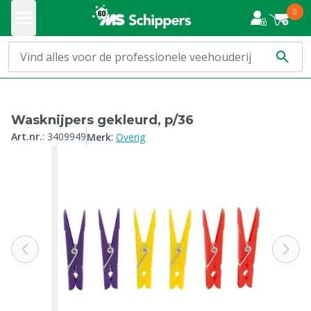
0
Wasknijpers gekleurd, p/36
:
Art.nr.
:
3409949
Merk
Overig