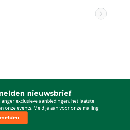
elden nieuwsbrief
 je in voor onze nieuwsbrief
 langer exclusieve aanbiedingen, het laatste
n onze events. Meld je aan voor onze mailing.
melden