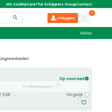
MS Gold
HyCare
The Schippers Group
Contact
0
Inloggen
Advies
kkingseenheden
Op voorraad
In winkelwagen
€ 9,68
Vergelijk