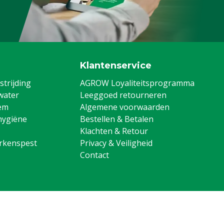
Klantenservice
trijding
AGROW Loyaliteitsprogramma
water
Leeggoed retourneren
em
Algemene voorwaarden
hygiëne
Bestellen & Betalen
Klachten & Retour
arkenspest
Privacy & Veiligheid
Contact