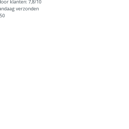
oor klanten: 7,8/10
vandaag verzonden
250