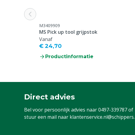
M3409909
MS Pick up tool grijpstok
Vanaf
€ 24,70
Productinformatie
Direct advies
Bel voor persoonlijk advies naar
0497-339787
of
stuur een mail naar
klantenservice.nl@schippers