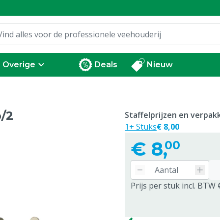
Overige
Deals
Nieuw
p/2
Staffelprijzen en verpa
1+ Stuks
€ 8,00
€
8,
00
Prijs per stuk incl. BTW 