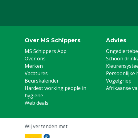
Over MS Schippers
Advies
MS Schippers App
Ongediertebes
Over ons
Schoon drink
Merken
Kleurensyste
Vacatures
Persoonlijke 
Beurskalender
Vogelgriep
Hardest working people in
Afrikaanse v
hygiene
Web deals
Wij verzenden met