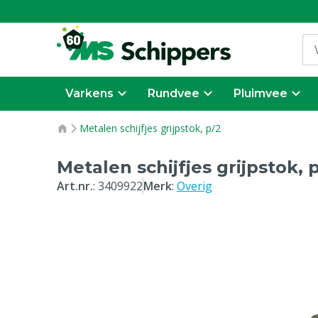
Varkens
Rundvee
Pluimvee
Metalen schijfjes grijpstok, p/2
Metalen schijfjes grijpstok, 
Art.nr.
:
3409922
Merk
:
Overig