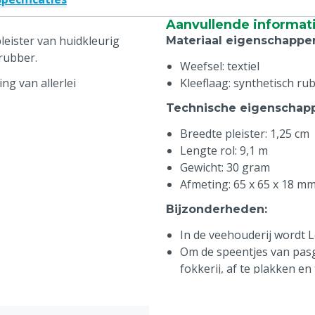
Aanvullende informat
leister van huidkleurig
Materiaal eigenschappe
 rubber.
Weefsel: textiel
ng van allerlei
Kleeflaag: synthetisch ru
Technische eigenschap
Breedte pleister: 1,25 cm
Lengte rol: 9,1 m
Gewicht: 30 gram
Afmeting: 65 x 65 x 18 m
Bijzonderheden
:
In de veehouderij wordt 
Om de speentjes van pasg
fokkerij, af te plakken 
eerste levensweken
Als anti-spreidzitbandje 