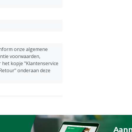
onform onze algemene
antie voorwaarden,
 het kopje "Klantenservice
 Retour" onderaan deze
iggen
Aanm
Schrijf