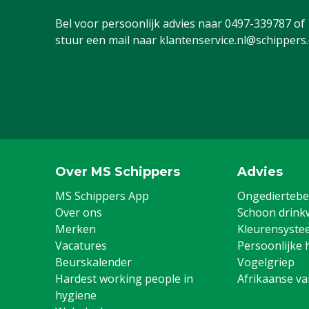
Bel voor persoonlijk advies naar
0497-339787
of
stuur een mail naar
klantenservice.nl@schippers
Over MS Schippers
Advies
MS Schippers App
Ongediertebes
Over ons
Schoon drink
Merken
Kleurensyste
Vacatures
Persoonlijke 
Beurskalender
Vogelgriep
Hardest working people in
Afrikaanse v
hygiene