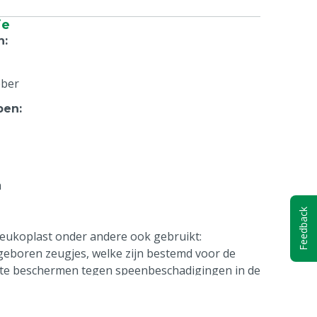
ie
n
:
bber
pen
:
m
Feedback
Leukoplast onder andere ook gebruikt:
eboren zeugjes, welke zijn bestemd voor de
en te beschermen tegen speenbeschadigingen in de
bij pasgeboren biggen