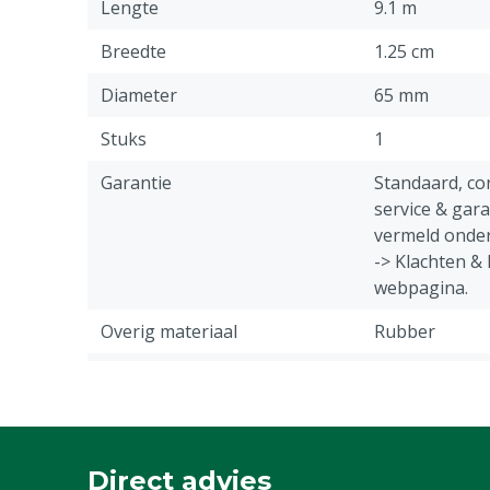
Lengte
9.1 m
Breedte
1.25 cm
Diameter
65 mm
Stuks
1
Garantie
Standaard, c
service & gar
vermeld onder
-> Klachten &
webpagina.
Overig materiaal
Rubber
Diergroep
Varkens
Gewicht
30 g
Specifieke diergroep
Pasgeboren b
Direct advies