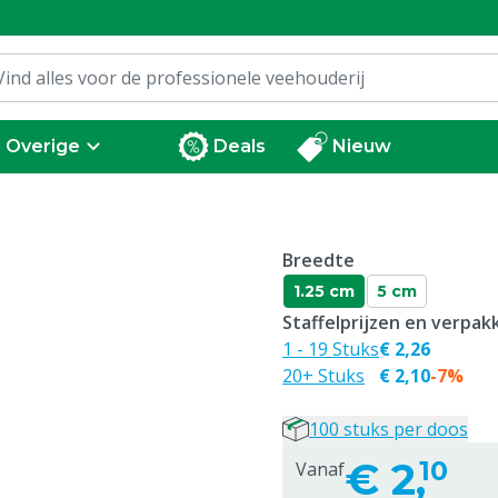
Overige
Deals
Nieuw
Breedte
1.25 cm
5 cm
Staffelprijzen en verpa
1 - 19 Stuks
€ 2,26
20+ Stuks
€ 2,10
-7%
100 stuks per doos
€
2,
10
Vanaf