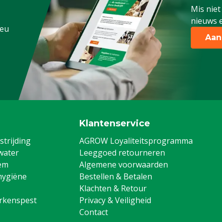
Mis niet
nieuws e
.eu
Aan
Klantenservice
trijding
AGROW Loyaliteitsprogramma
water
Leeggoed retourneren
em
Algemene voorwaarden
hygiëne
Bestellen & Betalen
Klachten & Retour
arkenspest
Privacy & Veiligheid
Contact