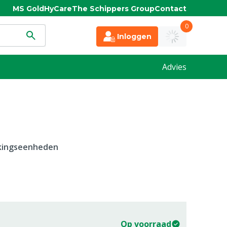
MS Gold
HyCare
The Schippers Group
Contact
0
Inloggen
Advies
kkingseenheden
Op voorraad