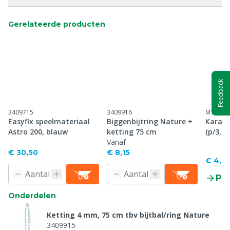
Gerelateerde producten
Feedback
3409715
3409916
M12010
Easyfix speelmateriaal
Biggenbijtring Nature +
Karabi
Astro 200, blauw
ketting 75 cm
(p/3, p
Vanaf
€ 30,50
€ 8,15
€ 4,6
Pr
Onderdelen
Ketting 4 mm, 75 cm tbv bijtbal/ring Nature
3409915