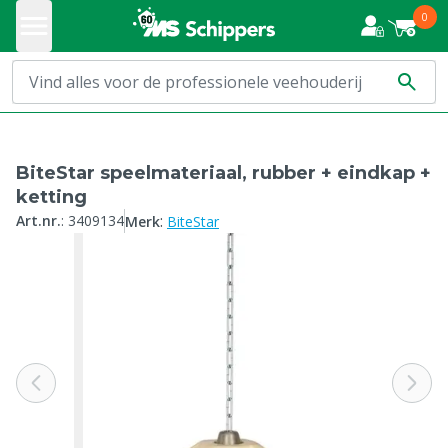
0
BiteStar speelmateriaal, rubber + eindkap +
ketting
:
Art.nr.
:
3409134
Merk
BiteStar