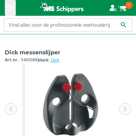
0
Dick messenslijper
:
Art.nr.
:
3400088
Merk
Dick