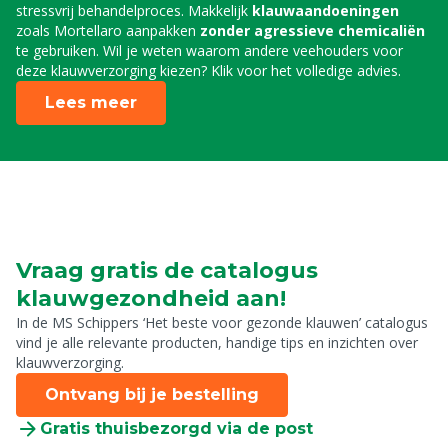
stressvrij behandelproces. Makkelijk
klauwaandoeningen
zoals Mortellaro aanpakken
zonder agressieve chemicaliën
te gebruiken. Wil je weten waarom andere veehouders voor
deze klauwverzorging kiezen? Klik voor het volledige advies.
Lees meer
Vraag gratis de catalogus
klauwgezondheid aan!
In de MS Schippers ‘Het beste voor gezonde klauwen’ catalogus
vind je alle relevante producten, handige tips en inzichten over
klauwverzorging.
Ontvang bij je bestelling
Gratis thuisbezorgd via de post