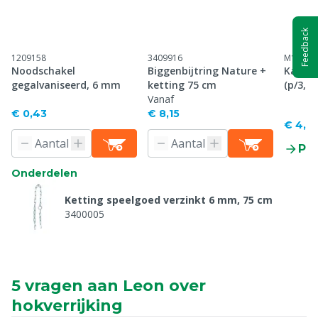
Feedback
1209158
3409916
M12010
Noodschakel
Biggenbijtring Nature +
Karabi
gegalvaniseerd, 6 mm
ketting 75 cm
(p/3, p
Vanaf
€ 0,43
€ 8,15
€ 4,6
Pr
Onderdelen
Ketting speelgoed verzinkt 6 mm, 75 cm
3400005
5 vragen aan Leon over
hokverrijking