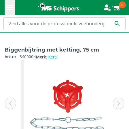
0
Biggenbijtring met ketting, 75 cm
:
Art.nr.
:
3400004
Merk
Kerbl