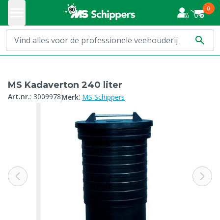
0
MS Kadaverton 240 liter
:
Art.nr.
:
3009978
Merk
MS Schippers