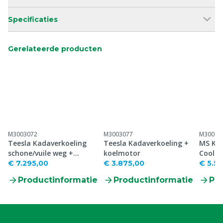
Specificaties
Gerelateerde producten
M3003072
M3003077
M30098
Teesla Kadaverkoeling
Teesla Kadaverkoeling +
MS Kad
schone/vuile weg +
koelmotor
Coolm
koelmotor
€ 7.295,00
€ 3.875,00
€ 5.51
Productinformatie
Productinformatie
Pr