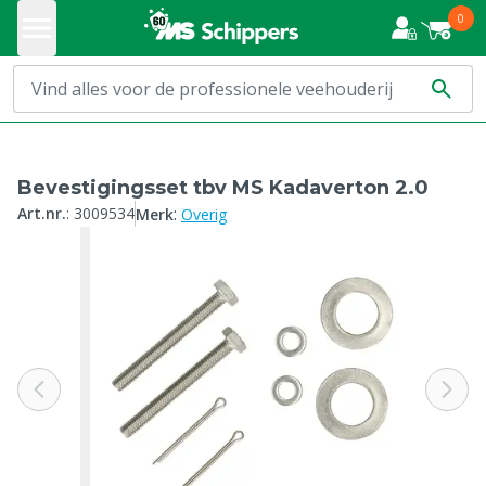
0
Bevestigingsset tbv MS Kadaverton 2.0
:
Art.nr.
:
3009534
Merk
Overig