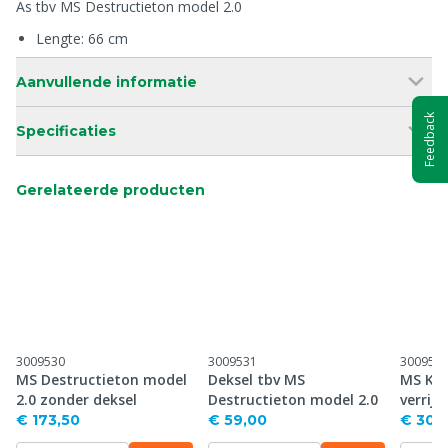
As tbv MS Destructieton model 2.0
Lengte: 66 cm
Aanvullende informatie
Feedback
Specificaties
Gerelateerde producten
3009530
3009531
300953
MS Destructieton model
Deksel tbv MS
MS Kad
2.0 zonder deksel
Destructieton model 2.0
verrijd
€ 173,50
€ 59,00
€ 304