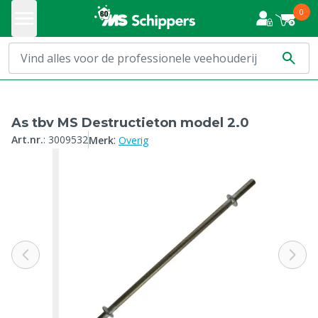
0
As tbv MS Destructieton model 2.0
:
Art.nr.
:
3009532
Merk
Overig