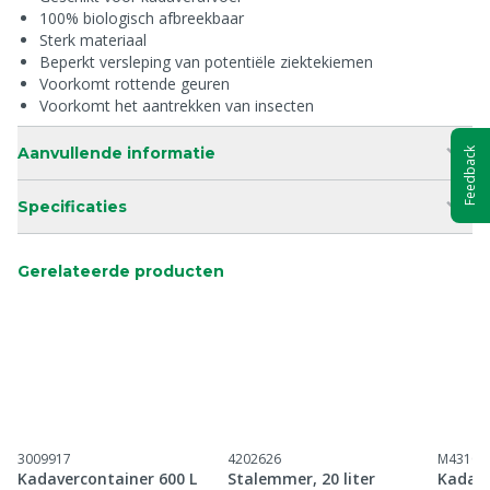
100% biologisch afbreekbaar
Sterk materiaal
Beperkt versleping van potentiële ziektekiemen
Voorkomt rottende geuren
Voorkomt het aantrekken van insecten
Aanvullende informatie
Feedback
Specificaties
Gerelateerde producten
3009917
4202626
M43101
Kadavercontainer 600 L
Stalemmer, 20 liter
Kadave