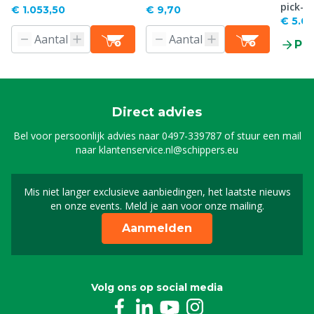
pick-u
€ 1.053,50
€ 9,70
€ 5.0
Pr
Direct advies
Bel voor persoonlijk advies naar
0497-339787
of stuur een mail
naar
klantenservice.nl@schippers.eu
Mis niet langer exclusieve aanbiedingen, het laatste nieuws
Schrijf je in voor onze n
en onze events. Meld je aan voor onze mailing.
Aanmelden
Volg ons op social media