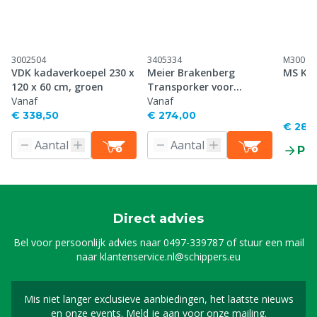
3002504
3405334
M30099
VDK kadaverkoepel 230 x
Meier Brakenberg
MS Ka
120 x 60 cm, groen
Transporker voor
Vanaf
vleesvarkens
Vanaf
€ 338,50
€ 274,00
€ 287
Pr
Direct advies
Bel voor persoonlijk advies naar
0497-339787
of stuur een mail
naar
klantenservice.nl@schippers.eu
Mis niet langer exclusieve aanbiedingen, het laatste nieuws
Schrijf je in voor onze n
en onze events. Meld je aan voor onze mailing.