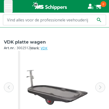
0
VDK platte wagen
:
Art.nr.
:
3002512
Merk
VDK