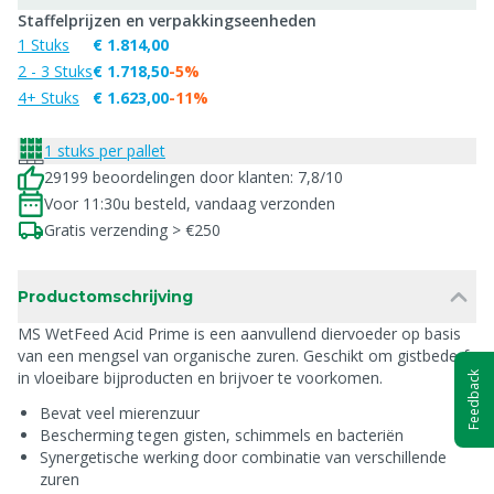
Staffelprijzen en verpakkingseenheden
1 Stuks
€ 1.814,00
2 - 3 Stuks
€ 1.718,50
-5%
4+ Stuks
€ 1.623,00
-11%
1 stuks per pallet
29199 beoordelingen door klanten: 7,8/10
Voor 11:30u besteld, vandaag verzonden
Gratis verzending > €250
Productomschrijving
MS WetFeed Acid Prime is een aanvullend diervoeder op basis
van een mengsel van organische zuren. Geschikt om gistbederf
in vloeibare bijproducten en brijvoer te voorkomen.
Feedback
Bevat veel mierenzuur
Bescherming tegen gisten, schimmels en bacteriën
Synergetische werking door combinatie van verschillende
zuren