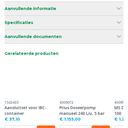
Aanvullende informatie
Specificaties
Aanvullende documenten
Gerelateerde producten
1502433
4309072
430954
Aansluitset voor IBC-
Prius Doseerpomp
MS Dig
container
manueel 240 L/u, 5 bar
100
€ 37,10
€ 1.155,00
€ 1.23