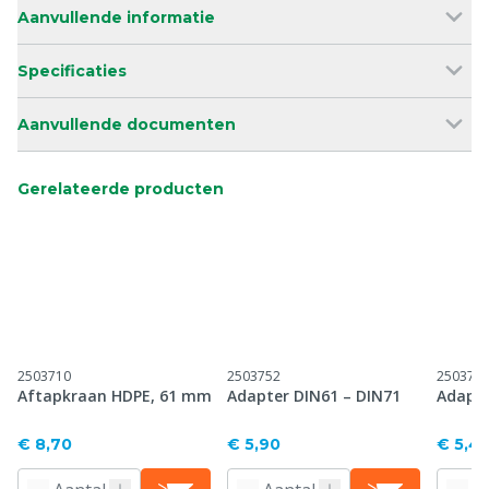
Aanvullende informatie
Specificaties
Aanvullende documenten
Gerelateerde producten
2503710
2503752
250375
Aftapkraan HDPE, 61 mm
Adapter DIN61 – DIN71
Adapte
€ 8,70
€ 5,90
€ 5,4