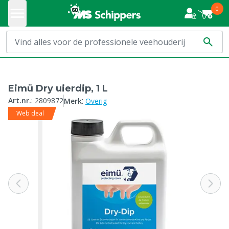
0
Eimü Dry uierdip, 1 L
:
Art.nr.
:
2809872
Merk
Overig
Web deal