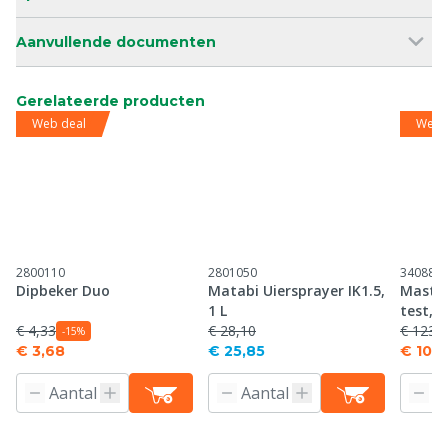
Aanvullende documenten
Gerelateerde producten
Web deal
Web 
2800110
2801050
340880
Dipbeker Duo
Matabi Uiersprayer IK1.5,
MastDe
1 L
test, 
€ 4,33
€ 28,10
€ 123,
-15%
€ 3,68
€ 25,85
€ 104