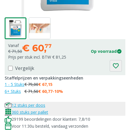
€
60,
Vanaf
77
€ 71,50
Op voorraad
Prijs per stuk incl. BTW € 81,25
Vergelijk
Staffelprijzen en verpakkingseenheden
1 - 5 Stuks
€ 79,00
€ 67,15
6+ Stuks
€ 71,50
€ 60,77
-10%
12 stuks per doos
360 stuks per pallet
29199 beoordelingen door klanten: 7,8/10
Voor 11:30u besteld, vandaag verzonden