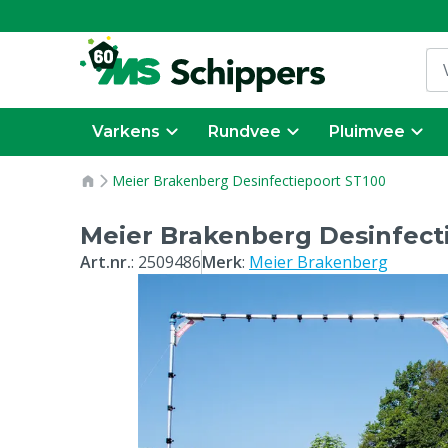
Varkens
Rundvee
Pluimvee
Meier Brakenberg Desinfectiepoort ST100
Meier Brakenberg Desinfect
Art.nr.
:
2509486
Merk
:
Meier Brakenberg