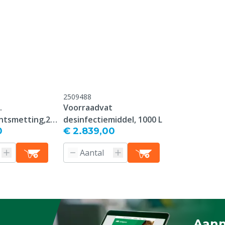
 na bestelling niet meer
f na ontvangst
d worden.
2509488
.
Voorraadvat
ntsmetting,2-
desinfectiemiddel, 1000 L
0
€ 2.839,00
Aanm