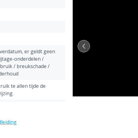
Optioneel uit te breiden me
voorraadvat voor desinfecti
everdatum, er geldt geen
ijtage-onderdelen /
ebruik / breukschade /
nderhoud
uik te allen tijde de
jzing.
ens, Pluimvee, Schapen,
leiding
g
ordt speciaal voor u