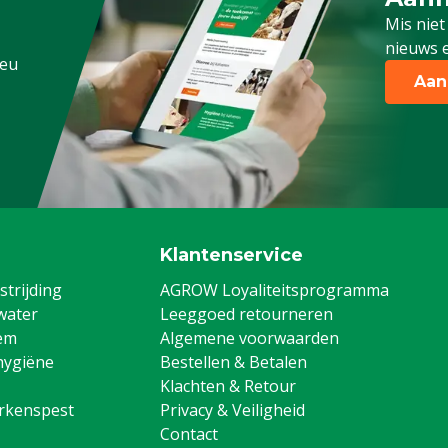
Schrijf
Mis niet
nieuws e
.eu
Aan
Klantenservice
trijding
AGROW Loyaliteitsprogramma
water
Leeggoed retourneren
em
Algemene voorwaarden
hygiëne
Bestellen & Betalen
Klachten & Retour
arkenspest
Privacy & Veiligheid
Contact