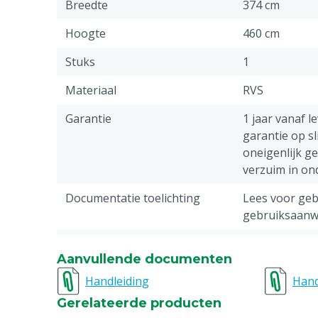
Breedte
374 cm
Hoogte
460 cm
Stuks
1
Materiaal
RVS
Garantie
1 jaar vanaf l
garantie op sl
oneigenlijk g
verzuim in o
Documentatie toelichting
Lees voor gebr
gebruiksaanwi
Typenummer
ST100
Aanvullende documenten
Diergroep
Rundvee, Vark
Handleiding
Hand
Geiten, Overi
Gerelateerde producten
Reden niet retourneren
Dit product w