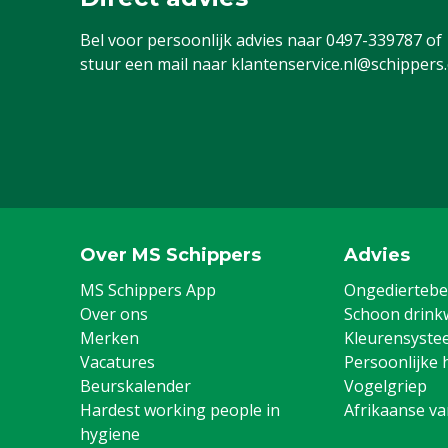
Bel voor persoonlijk advies naar
0497-339787
of
stuur een mail naar
klantenservice.nl@schippers
Over MS Schippers
Advies
MS Schippers App
Ongediertebes
Over ons
Schoon drink
Merken
Kleurensyste
Vacatures
Persoonlijke 
Beurskalender
Vogelgriep
Hardest working people in
Afrikaanse v
hygiene