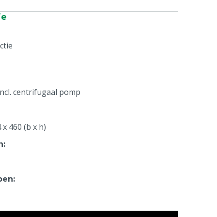
ie
ctie
ncl. centrifugaal pomp
x 460 (b x h)
n
:
pen
:
n - 230V/50Hz - 1,85 kW