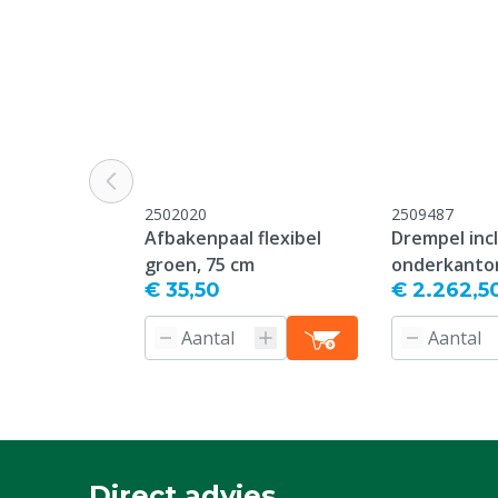
besteld en kan
geannuleerd o
geretourneer
Aandrijving
Netstroom
Spanning
230 V
Schakelaar
Geen
2502020
2509487
Afbakenpaal flexibel
Drempel incl
groen, 75 cm
onderkanto
€ 35,50
€ 2.262,5
dlg
Direct advies