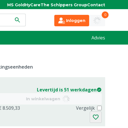
MS Gold
HyCare
The Schippers Group
Contact
0
Inloggen
Advies
kkingseenheden
Levertijd is 51 werkdagen
In winkelwagen
€ 8.509,33
Vergelijk