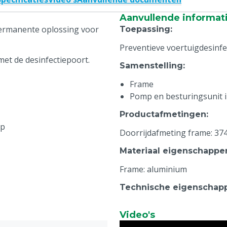
Aanvullende informat
permanente oplossing voor
Toepassing
:
Preventieve voertuigdesinfe
met de desinfectiepoort.
Samenstelling
:
Frame
Pomp en besturingsunit i
Productafmetingen
:
mp
Doorrijdafmeting frame: 374 
Materiaal eigenschappe
Frame: aluminium
Technische eigenschap
Centrifugaal pomp: 200 l/mi
Video's
Bijzonderheden
: