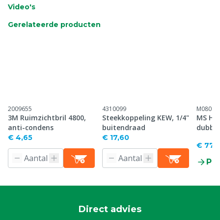
Video's
Gerelateerde producten
2009655
4310099
M08096
3M Ruimzichtbril 4800,
Steekkoppeling KEW, 1/4"
MS Hog
anti-condens
buitendraad
dubbel
€ 4,65
€ 17,60
€ 77,
Pr
Direct advies