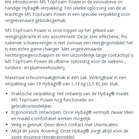
We introduceren MS TopFoam Power in de innovatieve en
handige HyBag®-verpakking. Een unieke oplossing van de al
krachtige MS TopFoam Power in een speciale verpakking voor
ongeëvenaard gebruiksgemak.
MS TopFoam Power is onze topper op het gebied van
reinigingskracht in ons assortiment. Deze zeer effectieve, fris
ruikende schuimreiniger is niet zomaar een reinigingsmiddel; het
is een echte game changer. Met ongeëvenaarde
hechtingseigenschappen en een uitzonderlijk lange contacttijd is
MS TopFoam Power de ultieme oplossing voor de varkens-,
rundvee- en pluimveehouderij.
Maximaal schoonmaakgemak in één zak. Verkrijgbaar in een
verpakking van 10 HyBags® van 1,13 kg (2,5 lb) per stuk.
Praktische verpakking: Het ontwerp van de HyBag® maakt
MS TopFoam Power nog functioneler en
gebruiksvriendelijker.
Ergonomisch ontworpen: Onze HyBag® vermijdt zwaar tillen
en maakt comfortabel werken mogelijk.
Veilig in gebruik: Geen direct contact met chemicaliën.
Altijd de juiste dosering: Onze HyBag® zorgt altijd voor de
juiste dosering reinigingsmiddel.