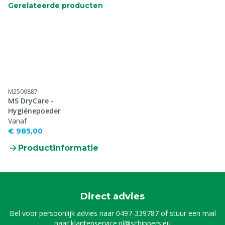
Gerelateerde producten
M2509887
MS DryCare -
Hygiënepoeder
Vanaf
€ 985,00
Productinformatie
Direct advies
Bel voor persoonlijk advies naar
0497-339787
of stuur een mail
naar
klantenservice.nl@schippers.eu