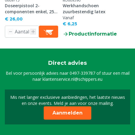
0609715
M5609590
Doseerpistool 2-
Werkhandschoen
componenten enkel, 250
zuurbestendig latex
ml
Vanaf
€ 26,00
€ 6,25
Productinformatie
Direct advies
Bel voor persoonlijk advies naar
0497-339787
of stuur een mail
naar
klantenservice.nl@schippers.eu
Mis niet langer exclusieve aanbiedingen, het laatste nieuws
Schrijf je in voor onze n
en onze events. Meld je aan voor onze mailing.
Aanmelden