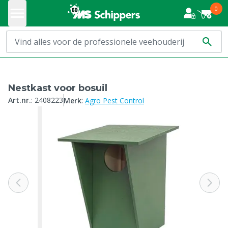
0
Nestkast voor bosuil
:
Art.nr.
:
2408223
Merk
Agro Pest Control