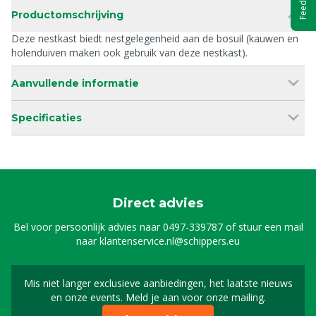
Feedback
Productomschrijving
Deze nestkast biedt nestgelegenheid aan de bosuil (kauwen en
holenduiven maken ook gebruik van deze nestkast).
Aanvullende informatie
Specificaties
Direct advies
Bel voor persoonlijk advies naar
0497-339787
of stuur een mail
naar
klantenservice.nl@schippers.eu
Mis niet langer exclusieve aanbiedingen, het laatste nieuws
Schrijf je in voor onze n
en onze events. Meld je aan voor onze mailing.