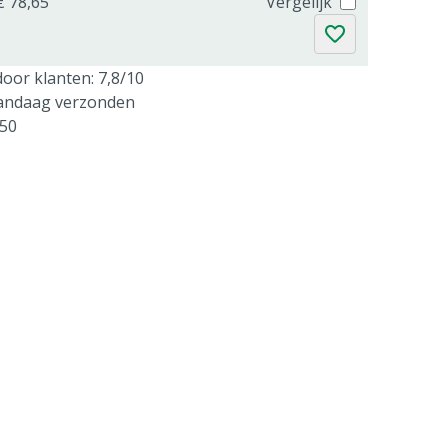
€ 78,65
Vergelijk
oor klanten: 7,8/10
vandaag verzonden
250