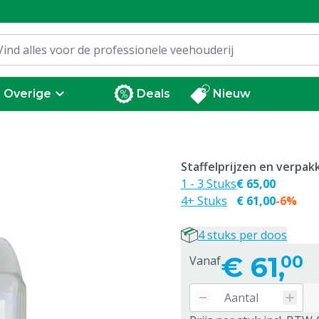
Overige
Deals
Nieuw
Staffelprijzen en verpa
1 - 3 Stuks
€ 65,00
4+ Stuks
€ 61,00
-6%
4 stuks per doos
€
61,
00
Vanaf