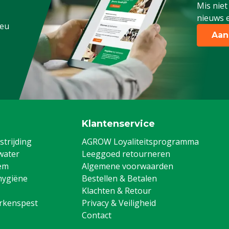
Mis niet
ens, Pluimvee, Schapen,
nieuws e
.eu
g
Aan
Klantenservice
trijding
AGROW Loyaliteitsprogramma
water
Leeggoed retourneren
em
Algemene voorwaarden
hygiëne
Bestellen & Betalen
Klachten & Retour
arkenspest
Privacy & Veiligheid
Contact