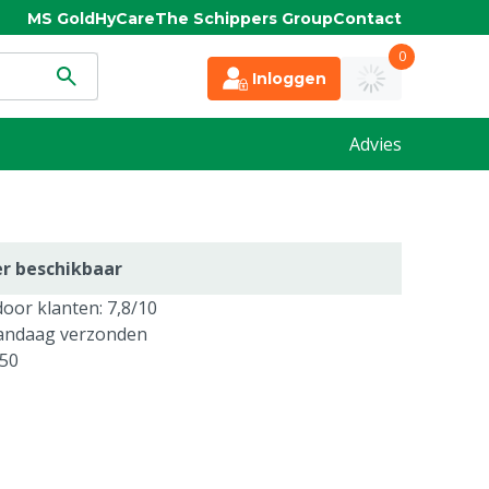
MS Gold
HyCare
The Schippers Group
Contact
0
Inloggen
Advies
er beschikbaar
oor klanten: 7,8/10
vandaag verzonden
250