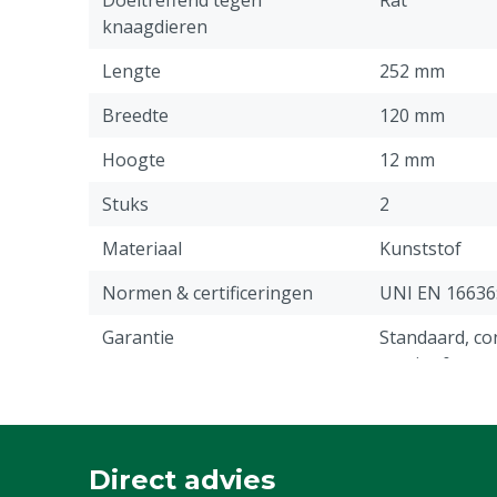
Doeltreffend tegen
Rat
knaagdieren
Lengte
252 mm
Breedte
120 mm
Hoogte
12 mm
Stuks
2
Materiaal
Kunststof
Normen & certificeringen
UNI EN 16636
Garantie
Standaard, c
service & gar
vermeld onder
-> Klachten &
webpagina.
Direct advies
Gewicht
100 g