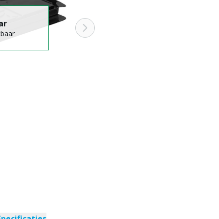
ar
kbaar
Specificaties