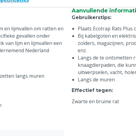
Aanvullende informat
Gebruikerstips
:
jm en lijmvallen om ratten en
Plaats Ecotrap Rats Plus 
cifieke gevallen onder
Bij kabelgoten en elektr
 van lijm en lijmvallen een
zolders, magazijnen, prod
 Ondernemend Nederland
enz.
Langs de te ontsmetten r
knaagdierpaden, die kunn
uitwerpselen, vacht, hole
e zetten langs muren
Langs de muren
Effectief tegen
:
Zwarte en bruine rat
n