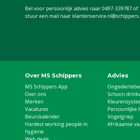
Bel voor persoonlijk advies naar
0497-339787
of
Diergroep
Rundvee, Vark
stuur een mail naar
klantenservice.nl@schippers
Geiten, Overi
Ongediertebestrijding
Lijmplank
Kleur
Zwart
Over MS Schippers
Advies
MS Schippers App
Ongediertebes
Over ons
Schoon drink
Merken
Kleurensyste
Vacatures
Persoonlijke 
Beurskalender
Vogelgriep
Hardest working people in
Afrikaanse v
hygiene
Web deals