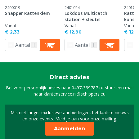
2400019
2401024
240102
Snapper Rattenklem
Lokdoos Multicatch
Ratten
station + sleutel
kunsts
Vanaf
Vanaf
Vanaf
€ 2,33
€ 12,90
€ 12,3
Direct advies
Bel voor persoonlijk advies naar
0497-339787
of stuur een mail
naar
klantenservice.nl@schippers.eu
Mis niet langer exclusieve aanbiedingen, het laatste nieuws
Schrijf je in voor onze n
en onze events. Meld je aan voor onze mailing.
Aanmelden