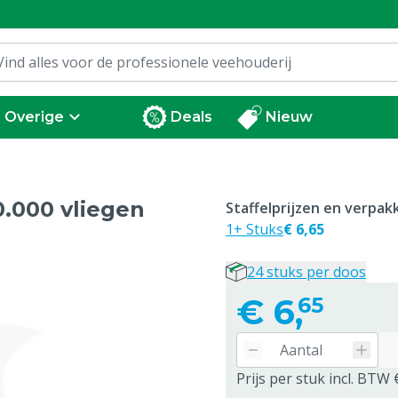
Overige
Deals
Nieuw
0.000 vliegen
Staffelprijzen en verpa
1+ Stuks
€ 6,65
24 stuks per doos
€
6,
65
Prijs per stuk incl. BTW 