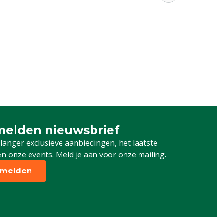
elden nieuwsbrief
 je in voor onze nieuwsbrief
 langer exclusieve aanbiedingen, het laatste
n onze events. Meld je aan voor onze mailing.
melden