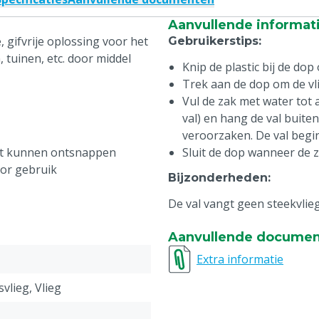
Aanvullende informat
, gifvrije oplossing voor het
Gebruikerstips
:
, tuinen, etc. door middel
Knip de plastic bij de dop
Trek aan de dop om de vl
Vul de zak met water tot 
val) en hang de val buite
veroorzaken. De val begin
et kunnen ontsnappen
Sluit de dop wanneer de za
oor gebruik
Bijzonderheden
:
De val vangt geen steekvlieg
Aanvullende docume
Extra informatie
svlieg, Vlieg