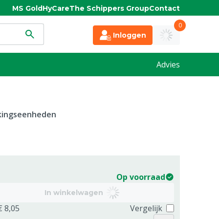
MS Gold
HyCare
The Schippers Group
Contact
0
Inloggen
Advies
kkingseenheden
Op voorraad
In winkelwagen
€ 8,05
Vergelijk