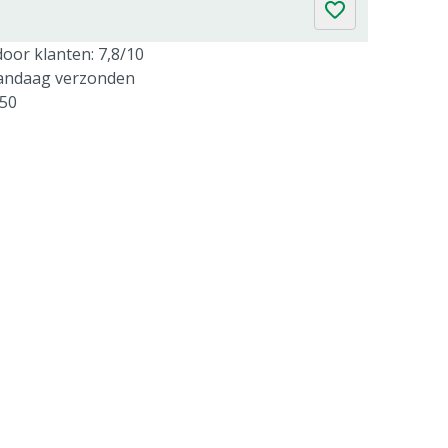
oor klanten: 7,8/10
vandaag verzonden
250