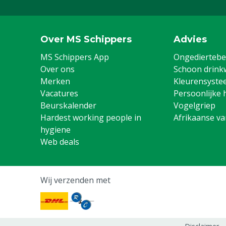
Over MS Schippers
Advies
MS Schippers App
Ongediertebes
Over ons
Schoon drink
Merken
Kleurensyste
Vacatures
Persoonlijke 
Beurskalender
Vogelgriep
Hardest working people in
Afrikaanse v
hygiene
Web deals
Wij verzenden met