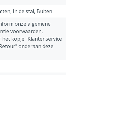
mten, In de stal, Buiten
onform onze algemene
antie voorwaarden,
 het kopje "Klantenservice
 Retour" onderaan deze
ens, Pluimvee, Schapen,
g
ect