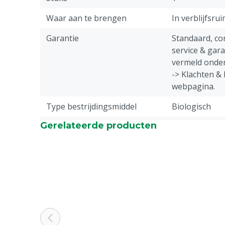
Waar aan te brengen
In verblijfsrui
Garantie
Standaard, c
service & gar
vermeld onder
-> Klachten &
webpagina.
Type bestrijdingsmiddel
Biologisch
Gerelateerde producten
Diergroep
Rundvee, Vark
Geiten, Overi
Levensfase
Volwassen ins