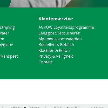
Klantenservice
trijding
AGROW Loyaliteitsprogramma
water
Leeggoed retourneren
em
Algemene voorwaarden
hygiëne
Bestellen & Betalen
Klachten & Retour
arkenspest
Privacy & Veiligheid
Contact