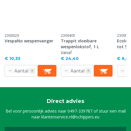
2300020
2309405
230956
VespaNo wespenvanger
Trappit vloeibare
Ecolog
wespenlokstof, 1 L
tot 50
Vanaf
€ 10,35
€ 24,40
€ 6,6
Direct advies
Bel voor persoonlijk advies naar
0497-339787
of stuur een mail
naar
klantenservice.nl@schippers.eu