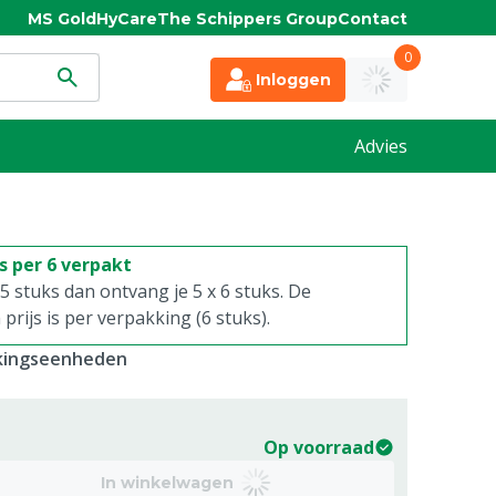
MS Gold
HyCare
The Schippers Group
Contact
0
Inloggen
Advies
is per 6 verpakt
. 5 stuks dan ontvang je 5 x 6 stuks. De
rijs is per verpakking (6 stuks).
kkingseenheden
Op voorraad
In winkelwagen