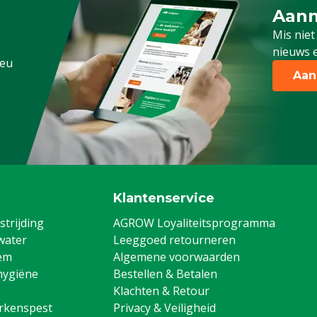
Aanm
Schrijf
Mis niet
nieuws e
.eu
Aan
Klantenservice
trijding
AGROW Loyaliteitsprogramma
water
Leeggoed retourneren
em
Algemene voorwaarden
hygiëne
Bestellen & Betalen
Klachten & Retour
arkenspest
Privacy & Veiligheid