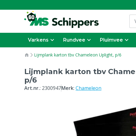
Varkens
Rundvee
Pluimvee
Lijmplank karton tbv Chameleon Uplight, p/6
Lijmplank karton tbv Chame
p/6
Art.nr.
:
2300947
Merk
:
Chameleon