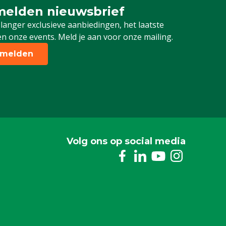
elden nieuwsbrief
 je in voor onze nieuwsbrief
 langer exclusieve aanbiedingen, het laatste
n onze events. Meld je aan voor onze mailing.
melden
Volg ons op social media