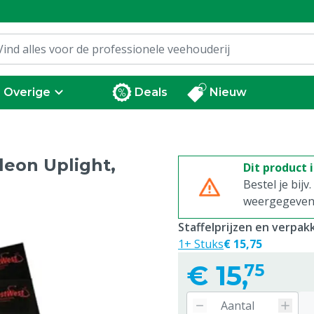
Overige
Deals
Nieuw
leon Uplight,
Dit product 
Bestel je bijv
weergegeven p
Staffelprijzen en verpa
1+ Stuks
€ 15,75
€
15,
75