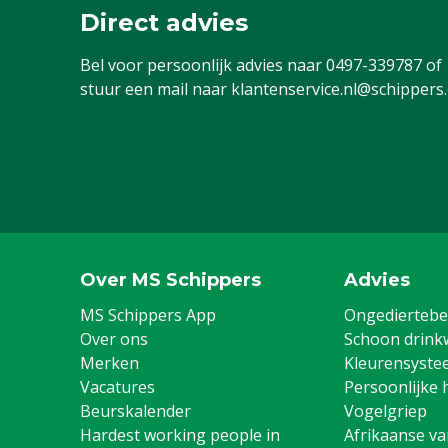
Direct advies
Bel voor persoonlijk advies naar
0497-339787
of
stuur een mail naar
klantenservice.nl@schippers
Over MS Schippers
Advies
MS Schippers App
Ongediertebes
Over ons
Schoon drink
Merken
Kleurensyste
Vacatures
Persoonlijke 
Beurskalender
Vogelgriep
Hardest working people in
Afrikaanse v