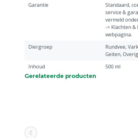
Garantie
Standaard, c
service & gar
vermeld onder
-> Klachten &
webpagina.
Diergroep
Rundvee, Vark
Geiten, Overi
Inhoud
500 ml
Gerelateerde producten