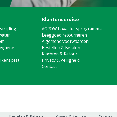
Klantenservice
trijding
AGROW Loyaliteitsprogramma
water
Leeggoed retourneren
em
Algemene voorwaarden
hygiëne
Bestellen & Betalen
Klachten & Retour
arkenspest
Privacy & Veiligheid
Contact
Bestellen & Betalen
Privacy & Security
Cookies