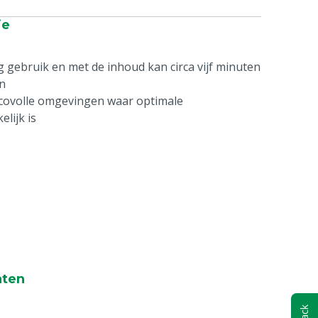
ie
g gebruik en met de inhoud kan circa vijf minuten
n
sicovolle omgevingen waar optimale
lijk is
nten