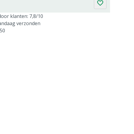
oor klanten: 7,8/10
vandaag verzonden
250