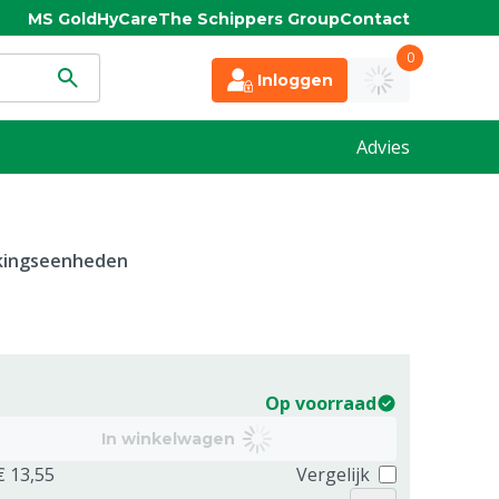
MS Gold
HyCare
The Schippers Group
Contact
0
Inloggen
Advies
kkingseenheden
Op voorraad
In winkelwagen
€ 13,55
Vergelijk