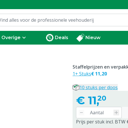
Overige
Deals
Nieuw
Staffelprijzen en verpa
1+ Stuks
€ 11,20
10 stuks per doos
€
11,
20
Prijs per stuk incl. BTW 