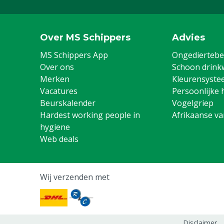
Over MS Schippers
Advies
MS Schippers App
Ongediertebes
Over ons
Schoon drink
Merken
Kleurensyste
Vacatures
Persoonlijke 
Beurskalender
Vogelgriep
Hardest working people in
Afrikaanse v
hygiene
Web deals
Wij verzenden met
Disclaimer