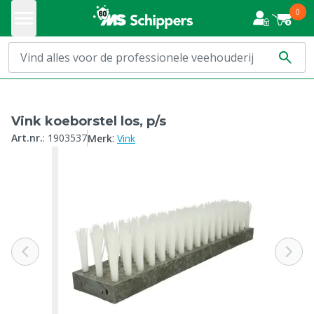
0
Vink koeborstel los, p/s
:
Art.nr.
:
1903537
Merk
Vink