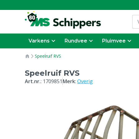
Varkens
Rundvee
Pluimvee
Speelruif RVS
Speelruif RVS
Art.nr.
:
1709851
Merk
:
Overig