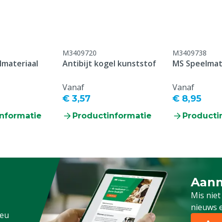
eschikbaar, Schoon, Veilig
ken
M3409720
M3409738
lmateriaal
Antibijt kogel kunststof
MS Speelmat
Vanaf
Vanaf
€ 3,57
€ 8,95
nformatie
Productinformatie
Producti
Aanm
Schrijf
Mis niet
nieuws e
.eu