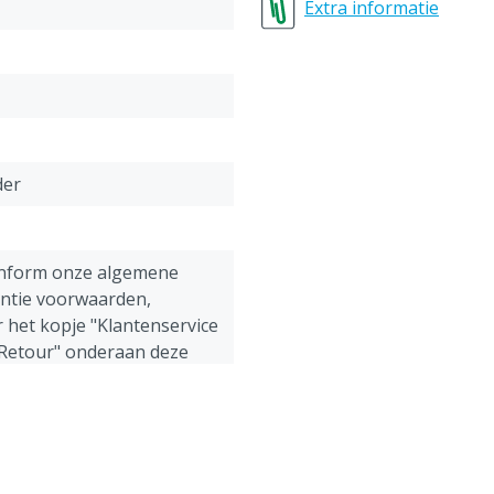
Extra informatie
Technische eigenschap
Gewicht: 1,75 kg
der
onform onze algemene
antie voorwaarden,
 het kopje "Klantenservice
 Retour" onderaan deze
ng, Muur