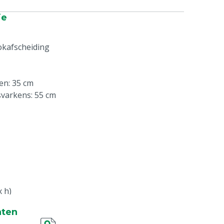
ie
okafscheiding
en: 35 cm
varkens: 55 cm
x h)
nt: +/- 4 cm
nten
kant: +/- 2,5 cm