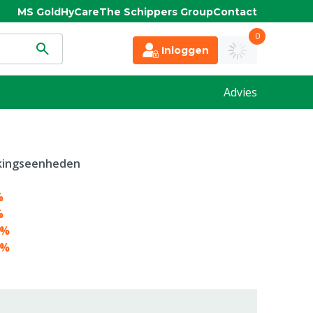
MS Gold
HyCare
The Schippers Group
Contact
0
Inloggen
Advies
kkingseenheden
%
%
0%
3%