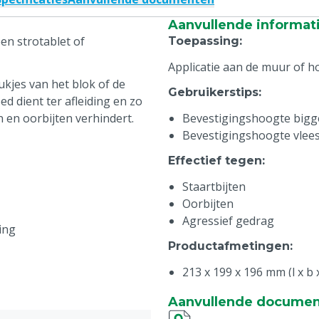
Aanvullende informat
en strotablet of
Toepassing
:
Applicatie aan de muur of h
tukjes van het blok of de
Gebruikerstips
:
d dient ter afleiding en zo
 en oorbijten verhindert.
Bevestigingshoogte bigg
Bevestigingshoogte vlees
Effectief tegen
:
Staartbijten
Oorbijten
Agressief gedrag
ing
Productafmetingen
:
213 x 199 x 196 mm (l x b 
Tussenruimte buizen zijka
Aanvullende docume
Tussenruimte buizen voor