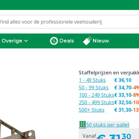
Overige
Deals
Nieuw
Staffelprijzen en verpa
1 - 49 Stuks
€ 36,10
50 - 99 Stuks
€ 34,70
-4
100 - 249 Stuks
€ 33,10
-8
250 - 499 Stuks
€ 32,50
-1
500+ Stuks
€ 31,30
-1
50 stuks per pallet
€
31,
30
Vanaf