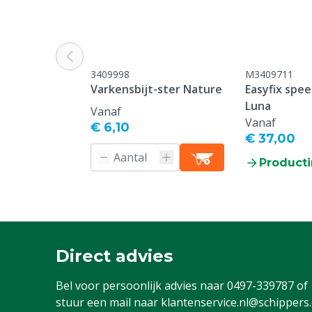
Diergroep
Varkens
Eigenschappen afleiding
Bereikbaar, B
Specifieke diergroep
Big, Vleesvar
3409998
M3409711
Varkensbijt-ster Nature
Easyfix spee
Luna
Vanaf
Vanaf
€ 6,10
€ 37,00
Producti
Direct advies
Bel voor persoonlijk advies naar
0497-339787
of
stuur een mail naar
klantenservice.nl@schippers