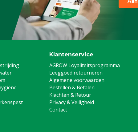
Aan
Klantenservice
trijding
AGROW Loyaliteitsprogramma
water
Leeggoed retourneren
em
Algemene voorwaarden
hygiëne
Bestellen & Betalen
Klachten & Retour
arkenspest
Privacy & Veiligheid
Contact