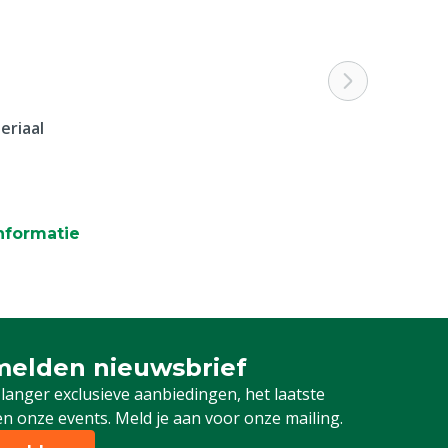
eriaal
nformatie
elden nieuwsbrief
 je in voor onze nieuwsbrief
 langer exclusieve aanbiedingen, het laatste
n onze events. Meld je aan voor onze mailing.