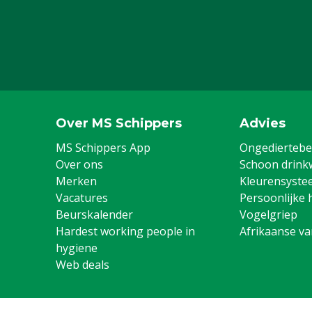
Over MS Schippers
Advies
MS Schippers App
Ongediertebes
Over ons
Schoon drink
Merken
Kleurensyste
Vacatures
Persoonlijke 
Beurskalender
Vogelgriep
Hardest working people in
Afrikaanse v
hygiene
Web deals