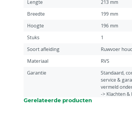
Lengte
213 mm
Breedte
199 mm
Hoogte
196 mm
Stuks
1
Soort afleiding
Ruwvoer hou
Materiaal
RVS
Garantie
Standaard, c
service & gar
vermeld onder
-> Klachten &
Gerelateerde producten
webpagina.
Gewicht
1750 g
Plaatsing
Hokafscheidi