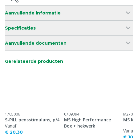
Aanvullende informatie
Specificaties
Aanvullende documenten
Gerelateerde producten
1705006
0709394
M27010
S-PILL pensstimulans, p/4
MS High Performance
MS Ket
Vanaf
Box + hekwerk
Vanaf
€ 20,30
€ 104