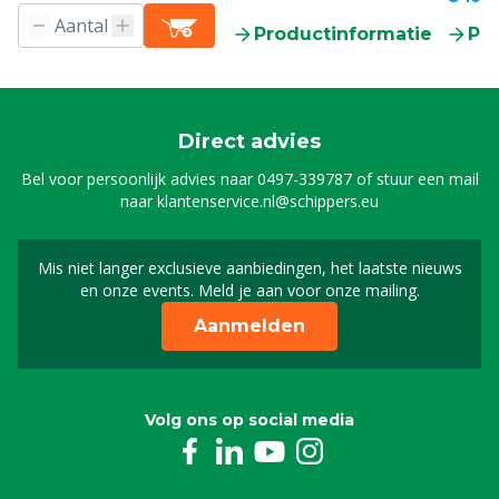
Productinformatie
Pr
Direct advies
Bel voor persoonlijk advies naar
0497-339787
of stuur een mail
naar
klantenservice.nl@schippers.eu
Mis niet langer exclusieve aanbiedingen, het laatste nieuws
Schrijf je in voor onze n
en onze events. Meld je aan voor onze mailing.
Aanmelden
Volg ons op social media