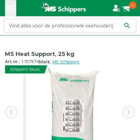
0
MS Heat Support, 25 kg
:
Art.nr.
:
1707974
Merk
MS Schippers
Schippers' keuze