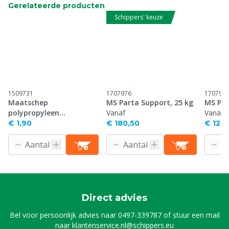
Gerelateerde producten
Schippers' keuze
1509731
1707976
170798
Maatschep
MS Parta Support, 25 kg
MS Pig
polypropyleen
Vanaf
Vanaf
achtergreep, 250 ml
€ 1,90
€ 180,50
€ 120
Direct advies
Bel voor persoonlijk advies naar
0497-339787
of stuur een mail
naar
klantenservice.nl@schippers.eu