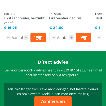
1502417
1509856
170504
Liksteenhouder, verzinkt
Liksteenhouder, rvs
Likste
Vanaf
€ 16,05
€ 24,60
€ 3,6
Direct advies
Bel voor persoonlijk advies naar
0497-339787
of stuur een mail
naar
klantenservice.nl@schippers.eu
Mis niet langer exclusieve aanbiedingen, het laatste nieuws
Schrijf je in voor onze n
en onze events. Meld je aan voor onze mailing.
Aanmelden