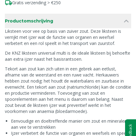
Gratis verzending > €250
Productomschrijving
Liksteen voor vee op basis van zuiver zout. Deze liksteen is
verrijkt met ijzer wat de functie van organen en weefsel
verbetert en een rol speelt in het transport van zuurstof.
De KNZ liksteen universal multi is de ideale liksteen bij behoefte
aan extra ijzer naast het basisrantsoen.
Tekort aan zout kan zich uiten in een gebrek aan eetlust,
afname van de weerstand en een ruwe vacht. Herkauwers
hebben zout nodig: het houdt de waterbalans en zuurbase in
evenwicht. Een tekort aan zout (natriumchloride) kan de conditie
en productie verminderen. Toevoeging van zout en
spoorelementen aan het menu is daarom van belang. Naast
zout bevat de liksteen ijzer wat preventief werkt in het
voorkomen van anaemia (bloedarmoede).
Eenvoudige en doeltreffende manier om zout en mineralen
Feedback
aan vee te verstrekken
Ijzer verbetert de functie van organen en weefsels en speelt