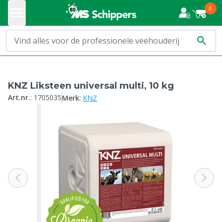
0
KNZ Liksteen universal multi, 10 kg
:
Art.nr.
:
1705035
Merk
KNZ