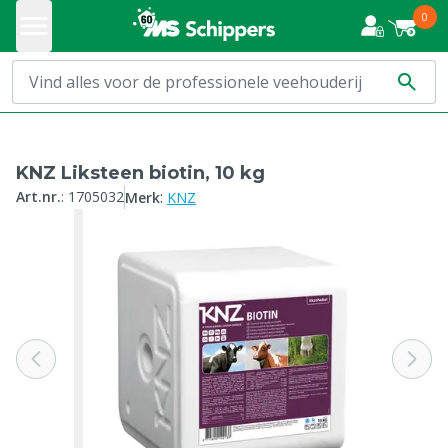
0
KNZ Liksteen biotin, 10 kg
:
Art.nr.
:
1705032
Merk
KNZ