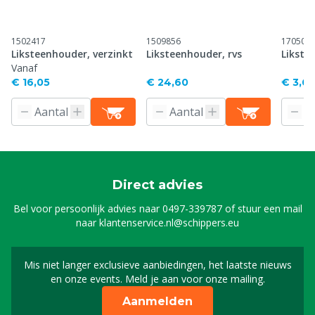
1502417
1509856
170504
Liksteenhouder, verzinkt
Liksteenhouder, rvs
Likste
Vanaf
€ 16,05
€ 24,60
€ 3,6
Direct advies
Bel voor persoonlijk advies naar
0497-339787
of stuur een mail
naar
klantenservice.nl@schippers.eu
Mis niet langer exclusieve aanbiedingen, het laatste nieuws
Schrijf je in voor onze n
en onze events. Meld je aan voor onze mailing.
Aanmelden