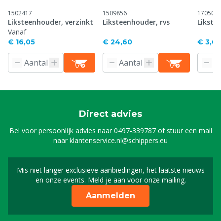
1502417
1509856
170504
Liksteenhouder, verzinkt
Liksteenhouder, rvs
Likste
Vanaf
€ 16,05
€ 24,60
€ 3,6
Direct advies
Bel voor persoonlijk advies naar
0497-339787
of stuur een mail
naar
klantenservice.nl@schippers.eu
Mis niet langer exclusieve aanbiedingen, het laatste nieuws
Schrijf je in voor onze n
en onze events. Meld je aan voor onze mailing.
Aanmelden