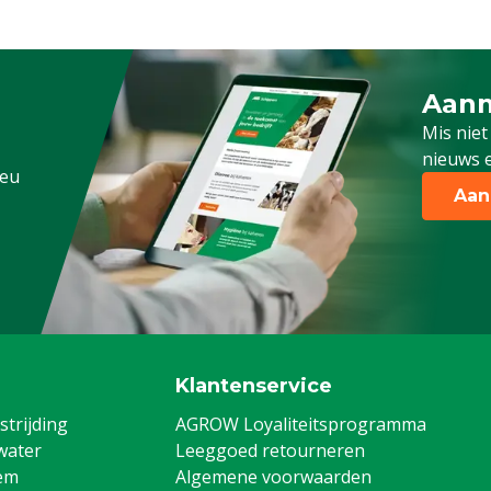
Aanm
Schrijf
Mis niet
nieuws e
.eu
Aan
Klantenservice
trijding
AGROW Loyaliteitsprogramma
water
Leeggoed retourneren
em
Algemene voorwaarden