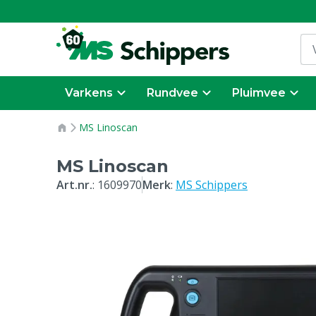
Varkens
Rundvee
Pluimvee
MS Linoscan
MS Linoscan
Art.nr.
:
1609970
Merk
:
MS Schippers