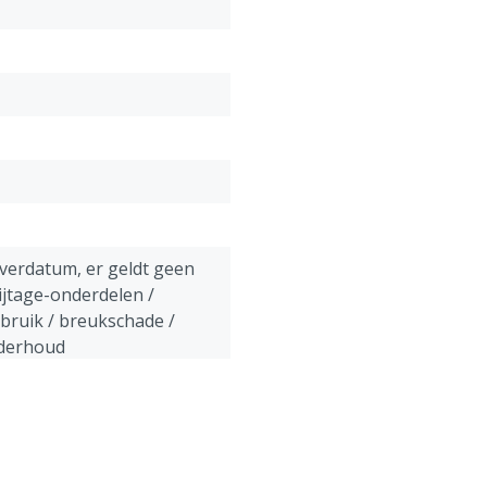
Netto gewicht MS Linosc
Zoommogelijkheden: x1, x1.
Beeldverwerking: DFS,DR
Scandiepte: 50 - 120 mm
Scanhoek: 152° (instelbaa
Accuduur: 3 uur
Stand-by: 4 - 5 uur
Werktemperatuur: +10°C 
everdatum, er geldt geen
ijtage-onderdelen /
ebruik / breukschade /
nderhoud
uik te allen tijde de
jzing.