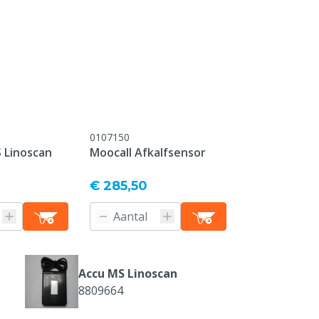
kens
ccu
0107150
 Linoscan
Moocall Afkalfsensor
€ 285,50
Accu MS Linoscan
8809664