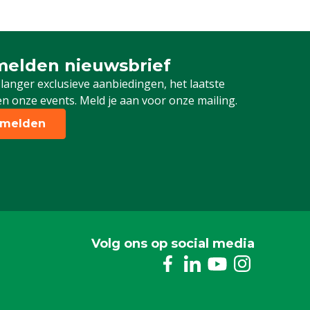
elden nieuwsbrief
 je in voor onze nieuwsbrief
 langer exclusieve aanbiedingen, het laatste
n onze events. Meld je aan voor onze mailing.
melden
Volg ons op social media