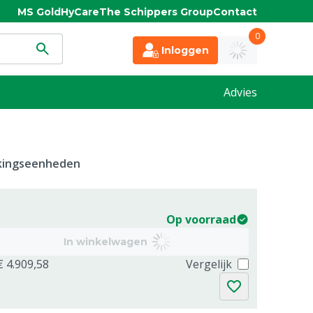
MS Gold
HyCare
The Schippers Group
Contact
0
Inloggen
Advies
kkingseenheden
Op voorraad
In winkelwagen
€ 4.909,58
Vergelijk