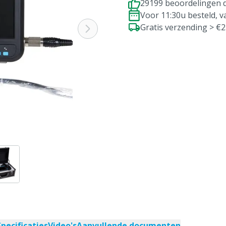
29199 beoordelingen d
Voor 11:30u besteld, 
Gratis verzending > €
Specificaties
Video's
Aanvullende documenten