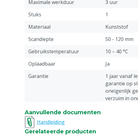
Maximale werkduur
3 uur
Stuks
1
Materiaal
Kunststof
Scandiepte
50 - 120 mm
Gebruikstemperatuur
10 – 40 °C
Oplaadbaar
Ja
Garantie
1 jaar vanaf l
garantie op sl
oneigenlijk g
verzuim in o
Documentatie toelichting
Lees voor gebr
Aanvullende documenten
gebruiksaanwi
Handleiding
Model
Tablet: 6,4"
Gerelateerde producten