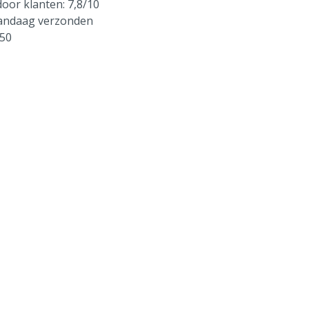
oor klanten: 7,8/10
vandaag verzonden
250