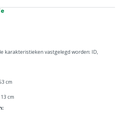
ie
de karakteristieken vastgelegd worden: ID,
153 cm
x 13 cm
n
:
pen
: