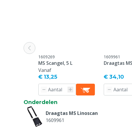
Diergroep
Rundvee, Var
Aandrijving
Netstroom, A
Schakelaar
Aan/uit
Batterij(en)/accu's
Ja
inbegrepen
1609269
1609961
MS Scangel, 5 L
Draagtas MS
Vanaf
€ 13,25
€ 34,10
Onderdelen
Draagtas MS Linoscan
1609961