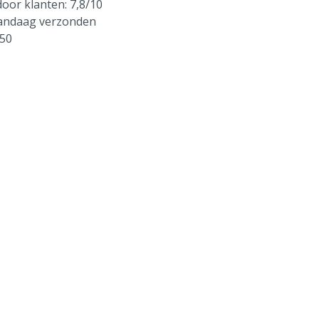
oor klanten: 7,8/10
vandaag verzonden
250