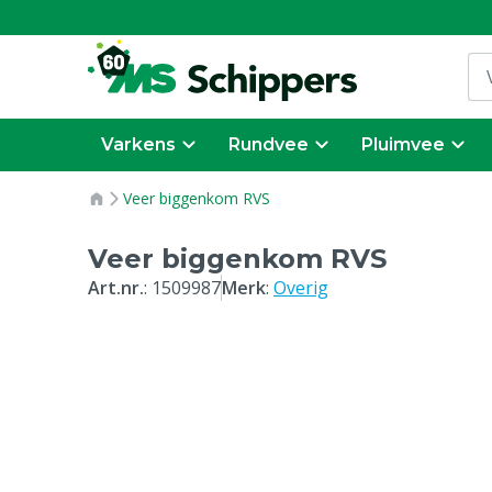
Varkens
Rundvee
Pluimvee
Veer biggenkom RVS
Veer biggenkom RVS
Art.nr.
:
1509987
Merk
:
Overig