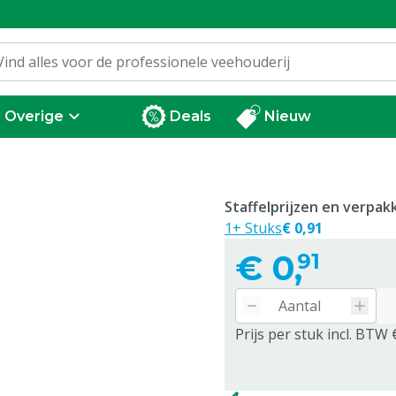
Overige
Deals
Nieuw
Staffelprijzen en verpa
1+ Stuks
€ 0,91
€
0,
91
Prijs per stuk incl. BTW 