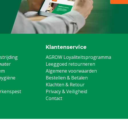
Klantenservice
trijding
AGROW Loyaliteitsprogramma
water
Leeggoed retourneren
em
Algemene voorwaarden
hygiëne
Bestellen & Betalen
Klachten & Retour
arkenspest
Privacy & Veiligheid
Contact