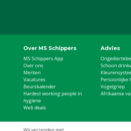
Over MS Schippers
Advies
MS Schippers App
Ongediertebes
Over ons
Schoon drink
Merken
Kleurensyste
Vacatures
Persoonlijke 
Beurskalender
Vogelgriep
Hardest working people in
Afrikaanse v
hygiene
Web deals
Wij verzenden met