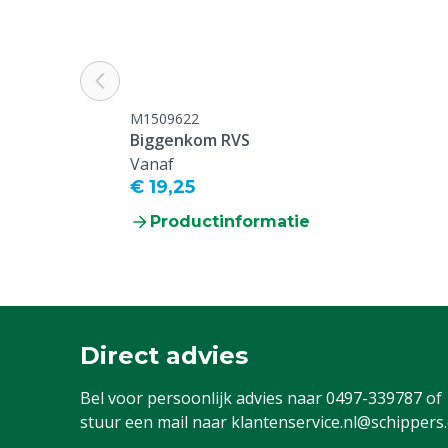
M1509622
Biggenkom RVS
Vanaf
€ 19,25
Productinformatie
Direct advies
Bel voor persoonlijk advies naar
0497-339787
of
stuur een mail naar
klantenservice.nl@schippers