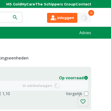
MS Gold
HyCare
The Schippers Group
Contact
0
Inloggen
Advies
kkingseenheden
Op voorraad
In winkelwagen
€ 1,10
Vergelijk