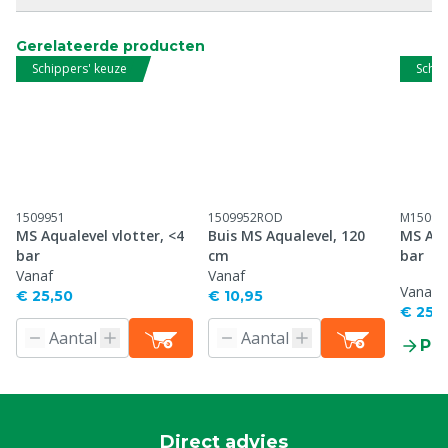
Gerelateerde producten
Schippers' keuze
Schip
1509951
1509952ROD
M15099
MS Aqualevel vlotter, <4
Buis MS Aqualevel, 120
MS Aqu
bar
cm
bar
Vanaf
Vanaf
Vanaf
€ 25,50
€ 10,95
€ 25,
Pr
Direct advies